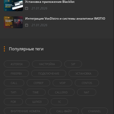
Установка приложения Blacklist
21.01.2026
Интеграция VoxDistro и системы аналитики IMOTIO
21.01.2026
Популярные теги
ASTERISK
НАСТРОЙКА
SIP
FREEPBX
ПОДКЛЮЧЕНИЕ
УСТАНОВКА
CALL
СЕРВЕР
VOIP
CENTOS
ТИП
TIME
CALLERID
NAT
FOR
ШЛЮЗ
1C
ВНУТРЕННИЕ НОМЕРА
CALL-ФАЙЛ
CHANNEL