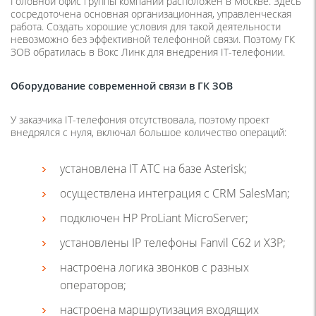
Головной офис группы компаний расположен в Москве. Здесь
сосредоточена основная организационная, управленческая
работа. Создать хорошие условия для такой деятельности
невозможно без эффективной телефонной связи. Поэтому ГК
ЗОВ обратилась в Вокс Линк для внедрения IT-телефонии.
Оборудование современной связи в ГК ЗОВ
У заказчика IT-телефония отсутствовала, поэтому проект
внедрялся с нуля, включал большое количество операций:
установлена IT АТС на базе Asterisk;
осуществлена интеграция с CRM SalesMan;
подключен HP ProLiant MicroServer;
установлены IP телефоны Fanvil C62 и X3P;
настроена логика звонков с разных
операторов;
настроена маршрутизация входящих