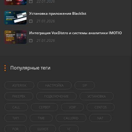
22.01.2026
Установка приложения Blacklist
21.01.2026
Интеграция VoxDistro и системы аналитики IMOTIO
21.01.2026
Популярные теги
ASTERISK
НАСТРОЙКА
SIP
FREEPBX
ПОДКЛЮЧЕНИЕ
УСТАНОВКА
CALL
СЕРВЕР
VOIP
CENTOS
ТИП
TIME
CALLERID
NAT
FOR
ШЛЮЗ
1C