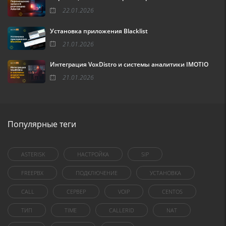
22.01.2026
Установка приложения Blacklist
21.01.2026
Интеграция VoxDistro и системы аналитики IMOTIO
21.01.2026
Популярные теги
ASTERISK
НАСТРОЙКА
SIP
FREEPBX
ПОДКЛЮЧЕНИЕ
УСТАНОВКА
CALL
СЕРВЕР
VOIP
CENTOS
ТИП
TIME
CALLERID
NAT