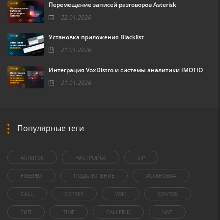
Перемещение записей разговоров Asterisk
22.01.2026
Установка приложения Blacklist
21.01.2026
Интеграция VoxDistro и системы аналитики IMOTIO
21.01.2026
Популярные теги
ASTERISK
НАСТРОЙКА
SIP
FREEPBX
ПОДКЛЮЧЕНИЕ
УСТАНОВКА
CALL
СЕРВЕР
VOIP
CENTOS
ТИП
TIME
CALLERID
NAT