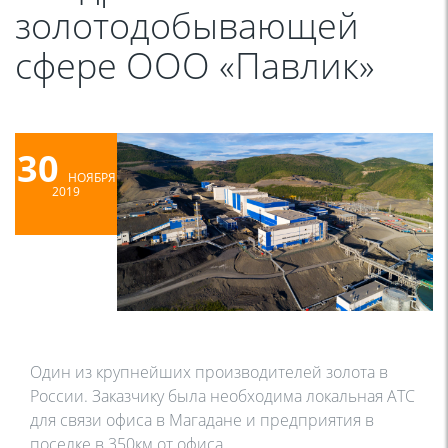
золотодобывающей
сфере ООО «Павлик»
30
НОЯБРЯ
2019
Один из крупнейших производителей золота в
России. Заказчику была необходима локальная АТС
для связи офиса в Магадане и предприятия в
поселке в 350км от офиса.