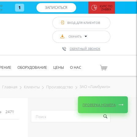
во
КУРС ПО
1
ЗАПИСАТЬСЯ
ст
ZABBIX
Zabbix:
монитор
ВХОД ДЛЯ КЛИЕНТОВ
Asterisk и
VoIP
с 7
сентябр
СКАЧАТЬ
по 11
сентябр
ОБРАТНЫЙ ЗВОНОК
Количество
свободных
мест
8
РЕНИЕ
ОБОРУДОВАНИЕ
ЦЕНЫ
О НАС
ЗАПИСАТЬС
ЗАО «Ламбумиз»
Главная
Клиенты
Производство
ПРОВЕРКА НОМЕРА
2471