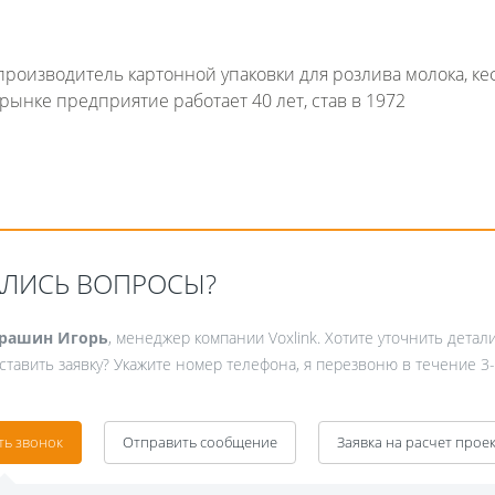
оизводитель картонной упаковки для розлива молока, ке
рынке предприятие работает 40 лет, став в 1972
Fanvil X3
2 990 р
АЛИСЬ ВОПРОСЫ?
рашин Игорь
, менеджер компании Voxlink. Хотите уточнить детал
ставить заявку? Укажите номер телефона, я перезвоню в течение 3-
ть звонок
Отправить сообщение
Заявка на расчет прое