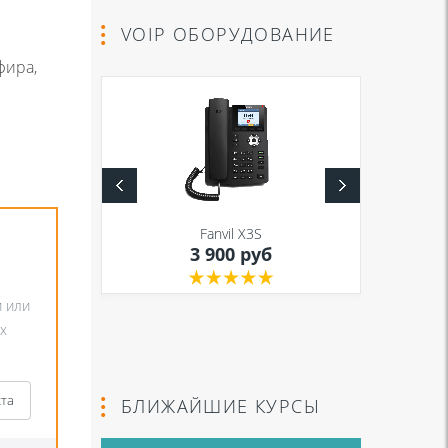
VOIP ОБОРУДОВАНИЕ
фира,
S
Fanvil X3S
уб
3 900 руб
и или
х
кта
БЛИЖАЙШИЕ КУРСЫ