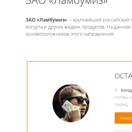
ЗАО «Ламбумиз»
– крупнейший российский пр
йогурта и других жидких продуктов. На данном 
основоположником этого направления.
ОСТ
Я -
Конд
готовы о
секунд.
Заказа