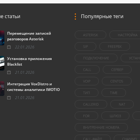
е статьи
Популярные теги
Перемещение записей
ASTERISK
НАСТРОЙКА
разговоров Asterisk
SIP
FREEPBX
22.01.2026
ПОДКЛЮЧЕНИЕ
УСТАН
Установка приложения
Blacklist
CALL
СЕРВЕР
21.01.2026
VOIP
CENTOS
Интеграция VoxDistro и
системы аналитики IMOTIO
ТИП
TIME
21.01.2026
CALLERID
NAT
FOR
ШЛЮЗ
ВНУТРЕННИЕ НОМЕРА
CALL-ФАЙЛ
CHANNEL