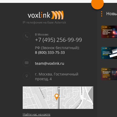
Новы
IP-телефония на базе Asterisk
В Москве:
+7 (495) 256-99-99
РФ (Звонок бесплатный):
8 (800) 333-75-33
team@voxlink.ru
г. Москва, Гостиничный
проезд, 4
Найти нас на карте