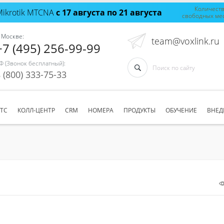
Количест
Mikrotik MTCNA
с 17 августа по 21 августа
свободных ме
 Москве:
team@voxlink.ru
+7 (495) 256-99-99
Ф (Звонок бесплатный):
 (800) 333-75-33
АТС
КОЛЛ-ЦЕНТР
CRM
НОМЕРА
ПРОДУКТЫ
ОБУЧЕНИЕ
ВНЕД