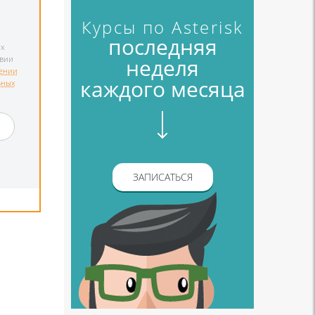
Курсы по Asterisk
последняя
х
неделя
твии
ении
каждого месяца
ьных
и
ЗАПИСАТЬСЯ