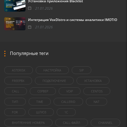
Установка приложения Blacklist
21.01.2026
Интеграция VoxDistro и системы аналитики IMOTIO
21.01.2026
Популярные теги
ASTERISK
НАСТРОЙКА
SIP
FREEPBX
ПОДКЛЮЧЕНИЕ
УСТАНОВКА
CALL
СЕРВЕР
VOIP
CENTOS
ТИП
TIME
CALLERID
NAT
FOR
ШЛЮЗ
1C
ВНУТРЕННИЕ НОМЕРА
CALL-ФАЙЛ
CHANNEL