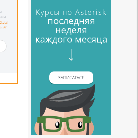
Курсы по Asterisk
х
последняя
твии
ении
неделя
ьных
каждого месяца
и
ЗАПИСАТЬСЯ