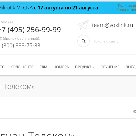
Количест
Mikrotik MTCNA
с 17 августа по 21 августа
свободных ме
 Москве:
team@voxlink.ru
+7 (495) 256-99-99
Ф (Звонок бесплатный):
 (800) 333-75-33
АТС
КОЛЛ-ЦЕНТР
CRM
НОМЕРА
ПРОДУКТЫ
ОБУЧЕНИЕ
ВНЕД
н-Телеком»
агман-Телеком»