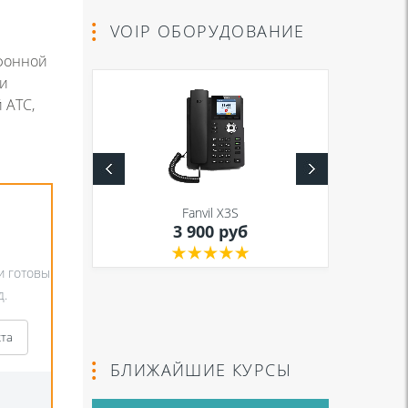
VOIP ОБОРУДОВАНИЕ
фонной
 и
 АТС,
S
Fanvil X3S
уб
3 900 руб
и готовы
д.
кта
БЛИЖАЙШИЕ КУРСЫ