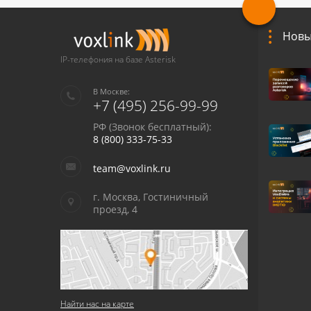
Новы
IP-телефония на базе Asterisk
В Москве:
+7 (495) 256-99-99
РФ (Звонок бесплатный):
8 (800) 333-75-33
team@voxlink.ru
г. Москва, Гостиничный
проезд, 4
Найти нас на карте