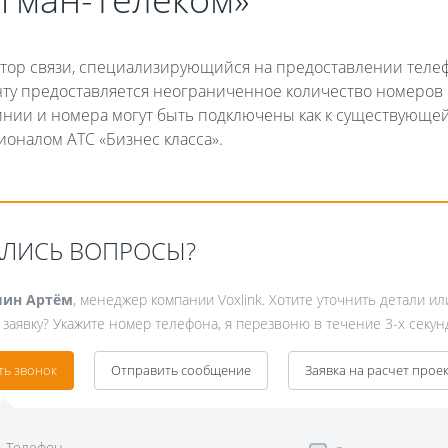
тор связи, специализирующийся на предоставлении теле
нту предоставляется неограниченное количество номеров
ии и номера могут быть подключены как к существующей
ионалом АТС «Бизнес класса».
Fanvil X3
2 990 р
АЛИСЬ ВОПРОСЫ?
ин Артём
, менеджер компании Voxlink. Хотите уточнить детали ил
 заявку? Укажите номер телефона, я перезвоню в течение 3-х секун
ть звонок
Отправить сообщение
Заявка на расчет прое