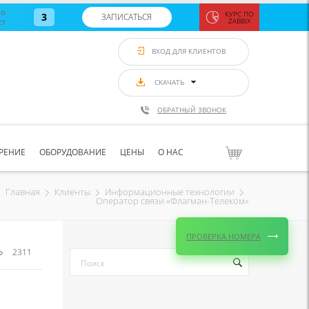
во
КУРС ПО
3
ЗАПИСАТЬСЯ
ст
ZABBIX
Zabbix:
монитор
ВХОД ДЛЯ КЛИЕНТОВ
Asterisk и
VoIP
с 7
сентябр
СКАЧАТЬ
по 11
сентябр
ОБРАТНЫЙ ЗВОНОК
Количество
свободных
мест
8
РЕНИЕ
ОБОРУДОВАНИЕ
ЦЕНЫ
О НАС
ЗАПИСАТЬС
Главная
Клиенты
Информационные технологии
Оператор связи «Флагман-Телеком»
ПРОВЕРКА НОМЕРА
2311