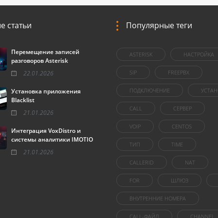
е статьи
Популярные теги
Перемещение записей
ASTERISK
НАСТРОЙКА
разговоров Asterisk
SIP
FREEPBX
22.01.2026
ПОДКЛЮЧЕНИЕ
УСТАН
Установка приложения
Blacklist
CALL
СЕРВЕР
21.01.2026
VOIP
CENTOS
Интеграция VoxDistro и
системы аналитики IMOTIO
ТИП
TIME
21.01.2026
CALLERID
NAT
FOR
ШЛЮЗ
ВНУТРЕННИЕ НОМЕРА
CALL-ФАЙЛ
CHANNEL