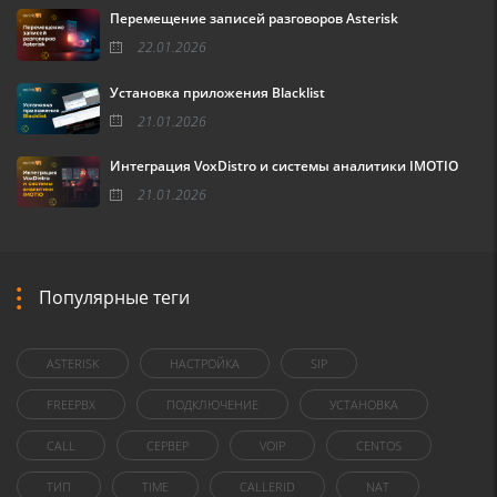
Перемещение записей разговоров Asterisk
22.01.2026
Установка приложения Blacklist
21.01.2026
Интеграция VoxDistro и системы аналитики IMOTIO
21.01.2026
Популярные теги
ASTERISK
НАСТРОЙКА
SIP
FREEPBX
ПОДКЛЮЧЕНИЕ
УСТАНОВКА
CALL
СЕРВЕР
VOIP
CENTOS
ТИП
TIME
CALLERID
NAT