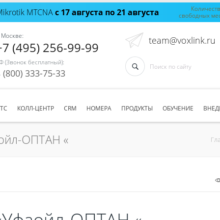
Количест
Mikrotik MTCNA
с 17 августа по 21 августа
свободных ме
 Москве:
team@voxlink.ru
+7 (495) 256-99-99
Ф (Звонок бесплатный):
 (800) 333-75-33
АТС
КОЛЛ-ЦЕНТР
CRM
НОМЕРА
ПРОДУКТЫ
ОБУЧЕНИЕ
ВНЕД
ойл-ОПТАН «
Гл
«Уфаойл-ОПТАН «