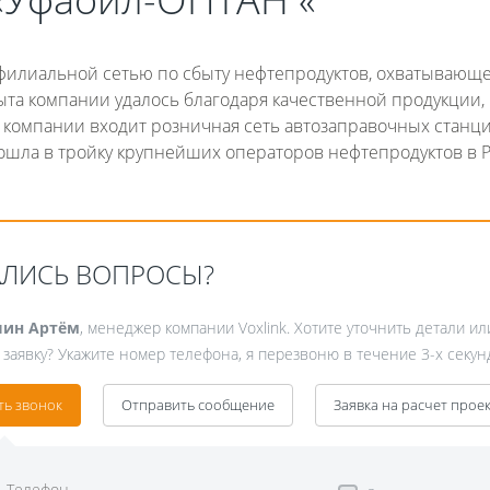
филиальной сетью по сбыту нефтепродуктов, охватывающ
ыта компании удалось благодаря качественной продукции,
в компании входит розничная сеть автозаправочных станци
шла в тройку крупнейших операторов нефтепродуктов в Р
Fanvil X3
2 990 р
АЛИСЬ ВОПРОСЫ?
ин Артём
, менеджер компании Voxlink. Хотите уточнить детали ил
 заявку? Укажите номер телефона, я перезвоню в течение 3-х секун
ть звонок
Отправить сообщение
Заявка на расчет прое