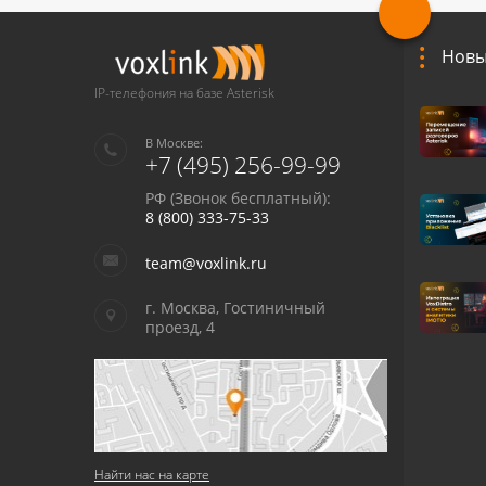
Новы
IP-телефония на базе Asterisk
В Москве:
+7 (495) 256-99-99
РФ (Звонок бесплатный):
8 (800) 333-75-33
team@voxlink.ru
г. Москва, Гостиничный
проезд, 4
Найти нас на карте