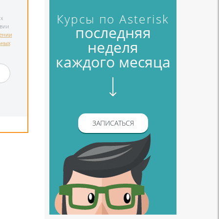
Курсы по Asterisk
х
последняя
твии
ении
неделя
ьных
каждого месяца
и
ЗАПИСАТЬСЯ