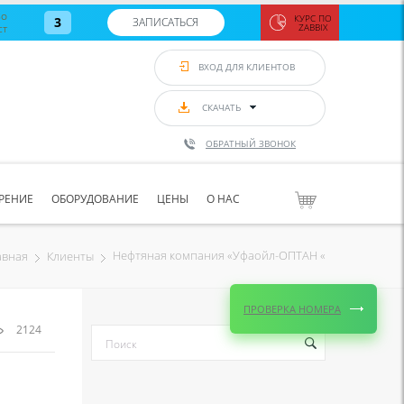
во
КУРС ПО
3
ЗАПИСАТЬСЯ
ст
ZABBIX
Zabbix:
монитор
ВХОД ДЛЯ КЛИЕНТОВ
Asterisk и
VoIP
с 7
сентябр
СКАЧАТЬ
по 11
сентябр
ОБРАТНЫЙ ЗВОНОК
Количество
свободных
мест
8
РЕНИЕ
ОБОРУДОВАНИЕ
ЦЕНЫ
О НАС
ЗАПИСАТЬС
Нефтяная компания «Уфаойл-ОПТАН «
авная
Клиенты
ПРОВЕРКА НОМЕРА
2124