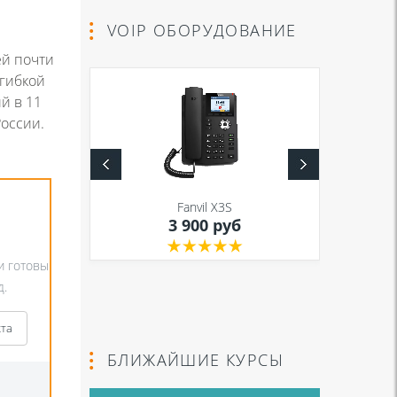
VOIP ОБОРУДОВАНИЕ
ей почти
 гибкой
й в 11
оссии.
S
Fanvil X3S
уб
3 900 руб
и готовы
д.
кта
БЛИЖАЙШИЕ КУРСЫ