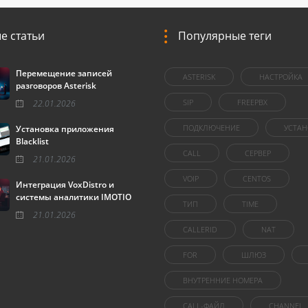
е статьи
Популярные теги
Перемещение записей
ASTERISK
НАСТРОЙКА
разговоров Asterisk
SIP
FREEPBX
22.01.2026
ПОДКЛЮЧЕНИЕ
УСТАН
Установка приложения
Blacklist
CALL
СЕРВЕР
21.01.2026
VOIP
CENTOS
Интеграция VoxDistro и
системы аналитики IMOTIO
ТИП
TIME
21.01.2026
CALLERID
NAT
FOR
ШЛЮЗ
ВНУТРЕННИЕ НОМЕРА
CALL-ФАЙЛ
CHANNEL