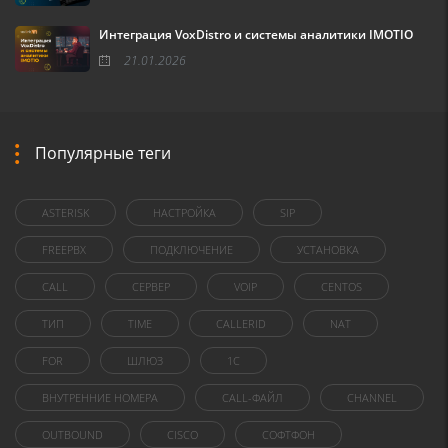
Интеграция VoxDistro и системы аналитики IMOTIO
21.01.2026
Популярные теги
ASTERISK
НАСТРОЙКА
SIP
FREEPBX
ПОДКЛЮЧЕНИЕ
УСТАНОВКА
CALL
СЕРВЕР
VOIP
CENTOS
ТИП
TIME
CALLERID
NAT
FOR
ШЛЮЗ
1C
ВНУТРЕННИЕ НОМЕРА
CALL-ФАЙЛ
CHANNEL
OUTBOUND
CISCO
СОФТФОН