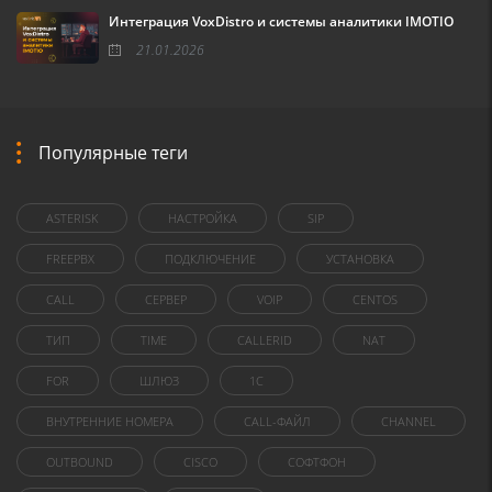
Интеграция VoxDistro и системы аналитики IMOTIO
21.01.2026
Популярные теги
ASTERISK
НАСТРОЙКА
SIP
FREEPBX
ПОДКЛЮЧЕНИЕ
УСТАНОВКА
CALL
СЕРВЕР
VOIP
CENTOS
ТИП
TIME
CALLERID
NAT
FOR
ШЛЮЗ
1C
ВНУТРЕННИЕ НОМЕРА
CALL-ФАЙЛ
CHANNEL
OUTBOUND
CISCO
СОФТФОН