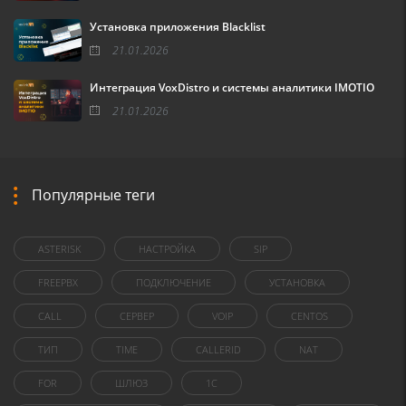
Установка приложения Blacklist
21.01.2026
Интеграция VoxDistro и системы аналитики IMOTIO
21.01.2026
Популярные теги
ASTERISK
НАСТРОЙКА
SIP
FREEPBX
ПОДКЛЮЧЕНИЕ
УСТАНОВКА
CALL
СЕРВЕР
VOIP
CENTOS
ТИП
TIME
CALLERID
NAT
FOR
ШЛЮЗ
1C