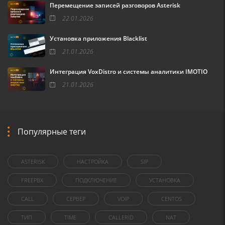
Перемещение записей разговоров Asterisk
22.01.2026
Установка приложения Blacklist
21.01.2026
Интеграция VoxDistro и системы аналитики IMOTIO
21.01.2026
Популярные теги
ASTERISK
НАСТРОЙКА
SIP
FREEPBX
ПОДКЛЮЧЕНИЕ
УСТАНОВКА
CALL
СЕРВЕР
VOIP
CENTOS
ТИП
TIME
CALLERID
NAT