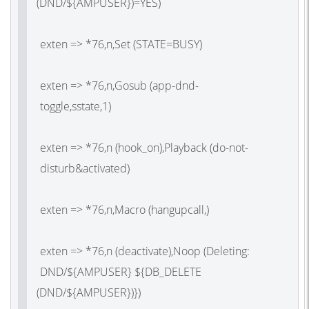
(DND
/${AMPUSER})=YES)
exten => *76,n,Set
(STATE
=BUSY)
exten => *76,n,Gosub
(app
-dnd-
toggle,sstate,1)
exten => *76,n
(hook_on
),Playback
(do
-not-
disturb&activated)
exten => *76,n,Macro
(hangupcall
,)
exten => *76,n
(deactivate
),Noop
(Deleting
:
DND/${AMPUSER} ${DB_DELETE
(DND
/${AMPUSER})})