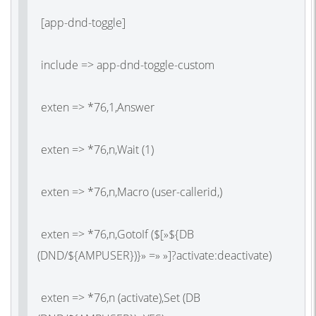
[app-dnd-toggle]
include => app-dnd-toggle-custom
exten => *76,1,Answer
exten => *76,n,Wait
(1
)
exten => *76,n,Macro
(user
-callerid,)
exten => *76,n,GotoIf
(
$[»${DB
(DND
/${AMPUSER})}» =» »]?activate:deactivate)
exten => *76,n
(activate
),Set
(DB