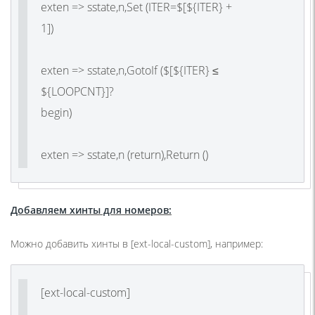
exten => sstate,n,Set
(ITER
=$[${ITER} +
1]
exten => sstate,n,GotoIf
(
$[${ITER} ≤
${LOOPCNT}]?
begi
exten => sstate,n
(return
),Return
(
)
Добавляем хинты для номеров:
Можно добавить хинты в [ext-local-custom], например:
[ext-local-custom]