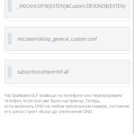
_XXX,hint,SIP/${EXTEN}&Custom:DEVDND${EXTEN}
/etc/asterisk/sip_general_custom.conf
subscribecontext=blf-all
Настраиваем BLF-клавиши на телефоне или перезагружаем
телефон, если они уже были настроены. Теперь,
если включить DND на любом трёхзначном номере, состояние
его хинта станет
«Busy
» до отключения DND.