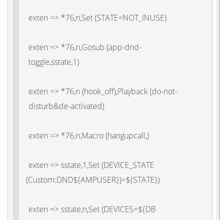
exten => *76,n,Set
(STATE
=NOT_INUSE)
exten => *76,n,Gosub
(app
-dnd-
toggle,sstate,1)
exten => *76,n
(hook_off
),Playback
(do
-not-
disturb&de-activated)
exten => *76,n,Macro
(hangupcall
,)
exten => sstate,1,Set
(DEVICE_STATE
(Custom
:DND${AMPUSER
exten => sstate,n,Set
(DEVICES
=${DB