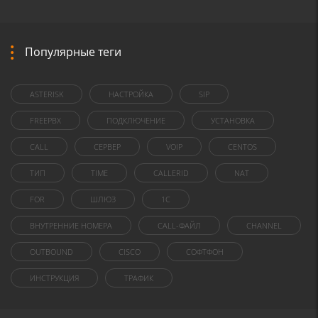
Популярные теги
ASTERISK
НАСТРОЙКА
SIP
FREEPBX
ПОДКЛЮЧЕНИЕ
УСТАНОВКА
CALL
СЕРВЕР
VOIP
CENTOS
ТИП
TIME
CALLERID
NAT
FOR
ШЛЮЗ
1C
ВНУТРЕННИЕ НОМЕРА
CALL-ФАЙЛ
CHANNEL
OUTBOUND
CISCO
СОФТФОН
ИНСТРУКЦИЯ
ТРАФИК