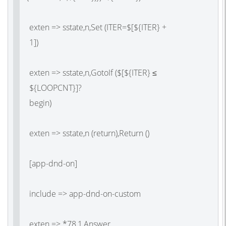
exten => sstate,n,Set
(ITER
=$[${ITER} +
1]
exten => sstate,n,GotoIf
(
$[${ITER} ≤
${LOOPCNT}]?
begi
exten => sstate,n
(return
),Return
(
)
[app-dnd-on]
include => app-dnd-on-custom
exten => *78,1,Answer