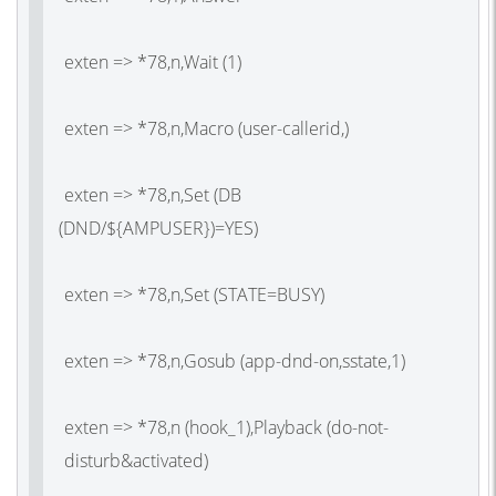
exten => *78,n,Wait
(1
)
exten => *78,n,Macro
(user
-callerid,)
exten => *78,n,Set
(DB
(DND
/${AMPUSER})=YES)
exten => *78,n,Set
(STATE
=BUSY)
exten => *78,n,Gosub
(app
-dnd-on,sstate,1)
exten => *78,n
(hook_1
),Playback
(do
-not-
disturb&activated)