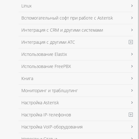
Linux
Я даю согласие на обработку моих персональных данных для связи
Вспомогательный софт при работе с Asterisk
в соответствии с
Политикой в отношении обработки персональных
данных
и
Политикой конфиденциальности
Интеграция с CRM и другими системами
Интеграция с другими АТС
Я даю согласие на обработку моих персональных данных для связи
Использование Elastix
в соответствии с
Политикой в отношении обработки персональных
данных
и
Политикой конфиденциальности
Использование FreePBX
Книга
Мониторинг и траблшутинг
Настройка Asterisk
Настройка IP-телефонов
Настройка VoIP-оборудования
Новости и Статьи