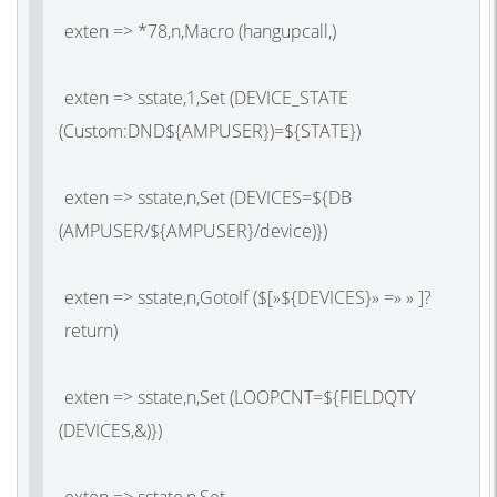
exten => *78,n,Macro
(hangupcall
,)
exten => sstate,1,Set
(DEVICE_STATE
(Custom
:DND${AMPUSER
exten => sstate,n,Set
(DEVICES
=${DB
(AMPUSER
/${AMPUSER}
exten => sstate,n,GotoIf
(
$[»${DEVICES}» =» » ]?
retur
exten => sstate,n,Set
(LOOPCNT
=${FIELDQTY
(DEVICES
,&)
exten => sstate,n,Set