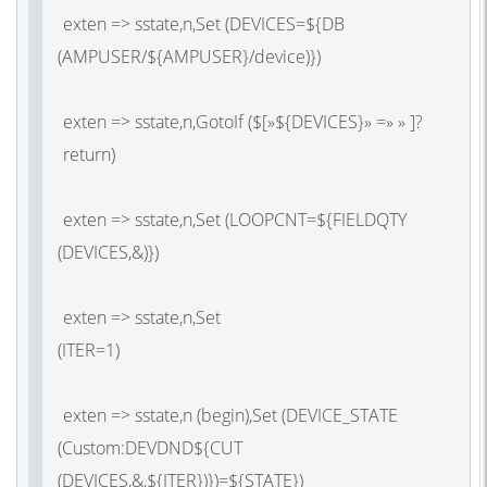
exten => sstate,n,Set
(DEVICES
=${DB
(AMPUSER
/${AMPUSER}
exten => sstate,n,GotoIf
(
$[»${DEVICES}» =» » ]?
retur
exten => sstate,n,Set
(LOOPCNT
=${FIELDQTY
(DEVICES
,&)
exten => sstate,n,Set
(ITER
=
exten => sstate,n
(begin
),Set
(DEVICE_STATE
(Custom
:DEVDND${CUT
(DEVICES
,&,${ITER})})=${