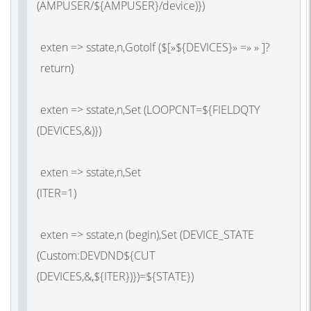
(AMPUSER
/${AMPUSER}
exten => sstate,n,GotoIf
(
$[»${DEVICES}» =» » ]?
retur
exten => sstate,n,Set
(LOOPCNT
=${FIELDQTY
(DEVICES
,&)
exten => sstate,n,Set
(ITER
=
exten => sstate,n
(begin
),Set
(DEVICE_STATE
(Custom
:DEVDND${CUT
(DEVICES
,&,${ITER})})=${