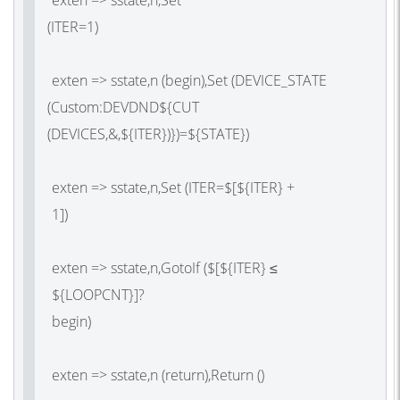
(ITER
=
exten => sstate,n
(begin
),Set
(DEVICE_STATE
(Custom
:DEVDND${CUT
(DEVICES
,&,${ITER})})=${
exten => sstate,n,Set
(ITER
=$[${ITER} +
1]
exten => sstate,n,GotoIf
(
$[${ITER} ≤
${LOOPCNT}]?
begi
exten => sstate,n
(return
),Return
(
)