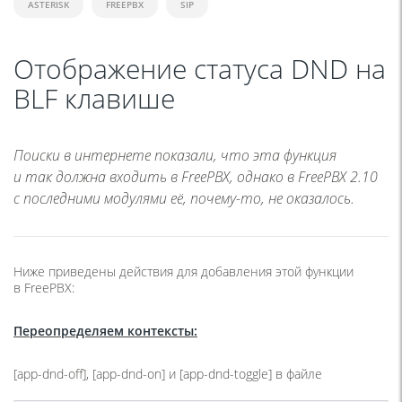
ASTERISK
FREEPBX
SIP
Отображение статуса DND на
BLF клавише
Поиски в интернете показали, что эта функция
и так должна входить в FreePBX, однако в FreePBX 2.10
с последними модулями её, почему-то, не оказалось.
Ниже приведены действия для добавления этой функции
в FreePBX:
Переопределяем контексты:
[app-dnd-off], [app-dnd-on] и [app-dnd-toggle] в файле