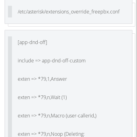
/etc/asterisk/extensions_override_freepbx.conf
[app-dnd-off]
include => app-dnd-off-custom
exten => *79,1,Answer
exten => *79,n,Wait
(1
)
exten => *79,n,Macro
(user
-callerid,)
exten => *79,n,Noop
(Deleting
: