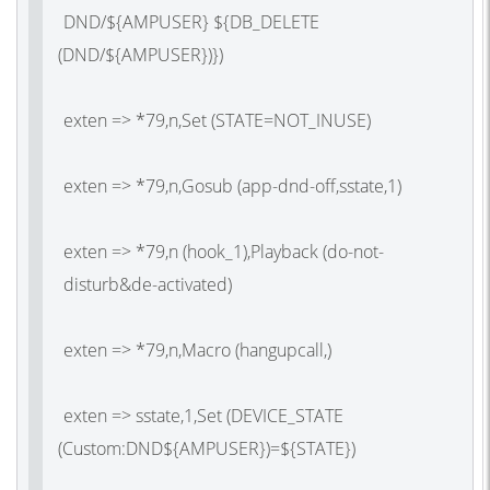
DND/${AMPUSER} ${DB_DELETE
(DND
/${AMPUSER})})
exten => *79,n,Set
(STATE
=NOT_INUSE)
exten => *79,n,Gosub
(app
-dnd-off,sstate,1)
exten => *79,n
(hook_1
),Playback
(do
-not-
disturb&de-activated)
exten => *79,n,Macro
(hangupcall
,)
exten => sstate,1,Set
(DEVICE_STATE
(Custom
:DND${AMPUSER